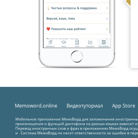
Memoword.online
Видеотуториал
App Store
Мобильное приложение МемоВорд для запоминания иностранных с
произношения и функций диктофона на разных языках зависит от
Перевод иностранных слов и фраз в приложениях МемоВорд осущес
и Система МемоВорд не несет ответственности за ошибки в перев