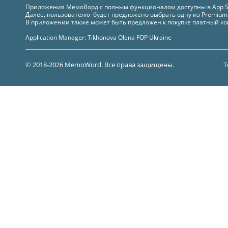
Приложения МемоВорд с полным функционалом доступны в
App S
Далее, пользователю будет предложено выбрать одну из Premiu
В приложении также может быть предложен к покупке платный ко
Application Manager: Tikhonova Olena FOP Ukraine
© 2018-2026 MemoWord. Все права защищены.
T